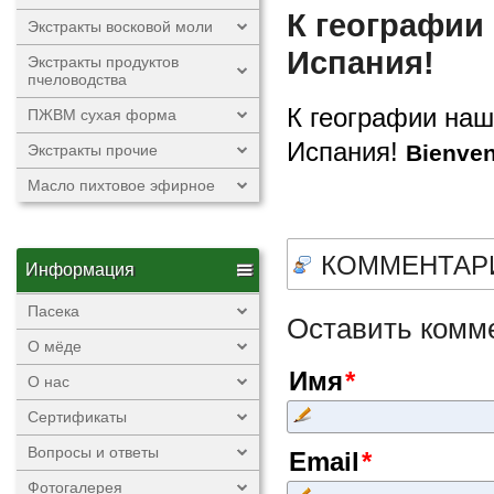
К географии
Экстракты восковой моли
Испания!
Экстракты продуктов
пчеловодства
К географии наш
ПЖВМ сухая форма
Испания!
Bienven
Экстракты прочие
Масло пихтовое эфирное
КОММЕНТАРИ
Информация
Пасека
Оставить комм
О мёде
Имя
О нас
Сертификаты
Вопросы и ответы
Email
Фотогалерея