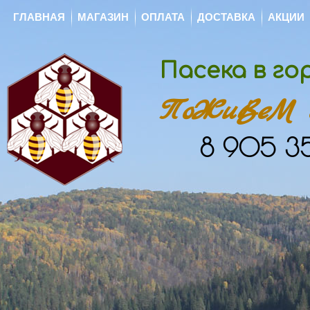
ГЛАВНАЯ
МАГАЗИН
ОПЛАТА
ДОСТАВКА
АКЦИИ
Пасека в г
ПоЖиВеМ с
8 905 35