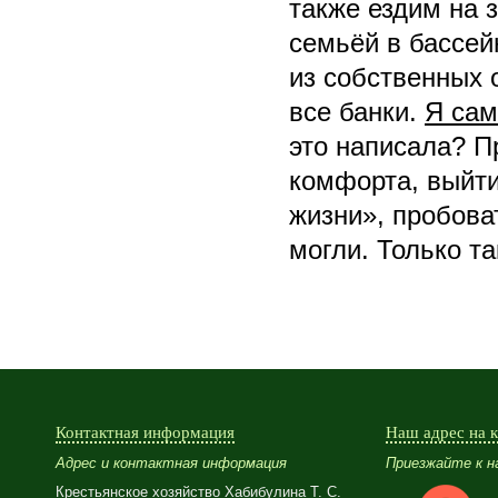
также ездим на з
семьёй в бассейн
из собственных 
все банки.
Я сам
это написала? П
комфорта, выйти
жизни», пробова
могли. Только т
Контактная информация
Наш адрес на 
Адрес и контактная информация
Приезжайте к нам
Крестьянское хозяйство Хабибулина Т. С.