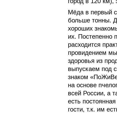
город в 120 км),
Мёда в первый с
больше тонны. 
хороших знакомы
их. Постепенно 
расходится прак
провидением мы 
здоровья из про
выпускаем под 
знаком «ПоЖиВеМ
на основе пчело
всей России, а 
есть постоянная
гости, т.к. им ес