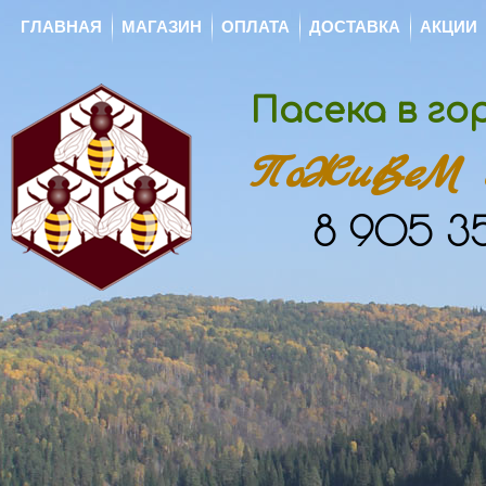
ГЛАВНАЯ
МАГАЗИН
ОПЛАТА
ДОСТАВКА
АКЦИИ
Пасека в г
ПоЖиВеМ с
8 905 35